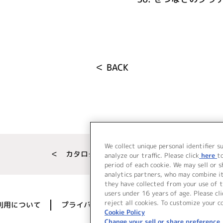
＜ BACK
We collect unique personal identifier s
＜ カタログサイト トップページへ
analyze our traffic. Please click
here
t
period of each cookie. We may sell or 
analytics partners, who may combine i
they have collected from your use of t
users under 16 years of age. Please cli
reject all cookies. To customize your c
利用について
プライバシーポリシー
著作権／肖像権に
Cookie Policy
Change your sell or share preference