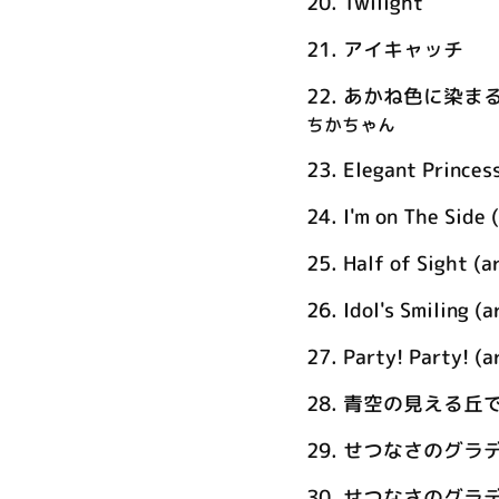
20.
Twilight
21.
アイキャッチ
22.
あかね色に染まる坂 (
ちかちゃん
23.
Elegant Princess
24.
I'm on The Side (
25.
Half of Sight (ar
26.
Idol's Smiling (a
27.
Party! Party! (a
28.
青空の見える丘で ～Th
29.
せつなさのグラデイシ
30.
せつなさのグラデイシ