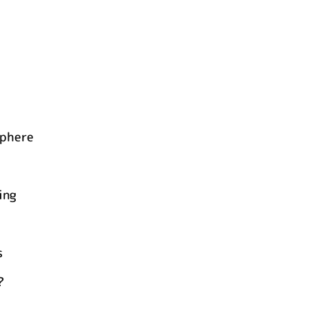
phere
ing
s
?