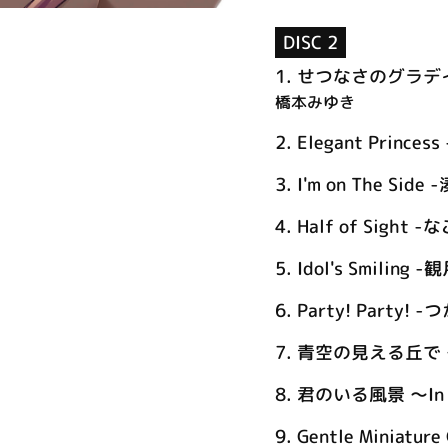
DISC 2
1.
せつなさのグラデイショ
橋本みゆき
2.
Elegant Princ
3.
I'm on The Sid
4.
Half of Sight
5.
Idol's Smiling
6.
Party! Party!
7.
青空の見える丘で ～T
8.
君のいる風景 ～In 
9.
Gentle Miniature