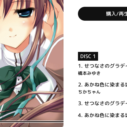
購入/再
DISC 1
1.
せつなさのグラデ
橋本みゆき
2.
あかね色に染まる
ちかちゃん
3.
せつなさのグラデイショ
4.
あかね色に染まる坂 (o