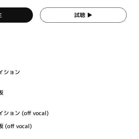
生
試聴 ▶︎
イション
坂
ン (off vocal)
ff vocal)