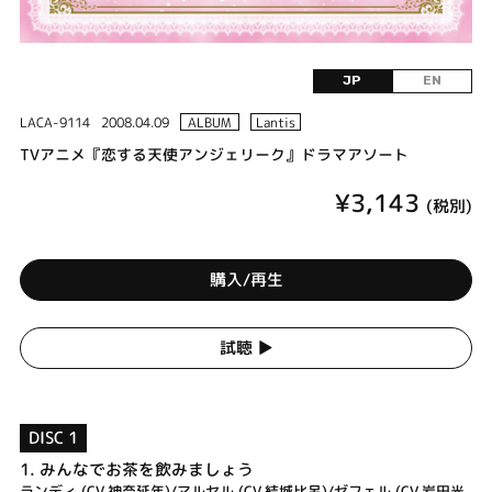
JP
EN
LACA-9114
2008.04.09
ALBUM
Lantis
TVアニメ『恋する天使アンジェリーク』ドラマアソート
¥3,143
(税別)
購入/再生
試聴 ▶︎
DISC 1
1.
みんなでお茶を飲みましょう
ランディ (CV.神奈延年)/マルセル (CV.結城比呂)/ゼフェル (CV.岩田光