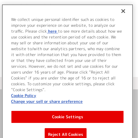
7.
Good Times Bad Times
8.
Mystic Night
We collect unique personal identifier such as cookies to
9.
砂嵐
improve your experience on our website, to analyze our
traffic. Please click
here
to see more details about how we
use cookies and the retention period of each cookie. We
＜ BACK
may sell or share information about your use of our
website to/with our analytics partners, who may combine
it with other information that you have provided to them
or that they have collected from your use of their
services. However, we do not set and use cookies for our
users under 16 years of age. Please click “Reject All
Cookies” if you are under the age of 16 or to reject all
＜ カタログサイト トップページへ
cookies. To customize your cookie settings, please click
“Cookie Settings”.
Cookie Policy
Change your sell or share preference
お問い合わせ
Cookie Settings
サイト利用について
Reject All Cookies