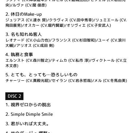
央)/ルヴァ (CV.関 俊彦)
2.
休日のMake-up
ジュリアス (CV.速水 奨)/クラヴィス (CV.田中秀幸)/リュミエール (CV.
飛田展男)/オスカー (CV.堀内賢雄)/オリヴィエ (CV.子安武人)
3.
名も知れぬ客人
レオナード (CV.小山力也)/フランシス (CV.杉田智和)/ユーイ (CV.浪川
大輔)/アリオス (CV.成田 剣)
4.
執務と食事
エルンスト (CV.森川智之)/ティムカ (CV.私市 淳)/ヴィクトール (CV.立
木文彦)
5.
とても、とっても…恐ろしいもの
チャーリー (CV.真殿光昭)/セイラン (CV.岩永哲哉)/メル (CV.冬馬由美)
DISC 2
1.
視界ゼロからの脱出
2.
Simple Dimple Smile
3.
君がいれば大丈夫。