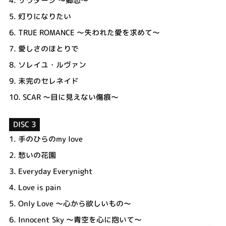
4.
サウダージ ～郷愁～
5.
灯りになりたい
6.
TRUE ROMANCE ～失われた愛を求めて～
7.
愛しさのほとりで
8.
ソレイユ・ルヴァン
9.
未完のセレネイド
10.
SCAR ～目に見えない傷痕～
DISC 3
1.
手のひらのmy love
2.
愁いの花園
3.
Everyday Everynight
4.
Love is pain
5.
Only Love ～心から欲しいもの～
6.
Innocent Sky ～青空を心に抱いて～