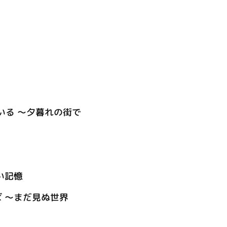
いる ～夕暮れの街で
い記憶
 ～まだ見ぬ世界