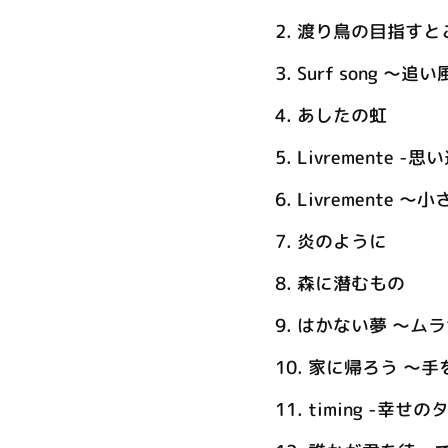
2.
渡り鳥の目指すと
3.
Surf song ～
4.
あしたの虹
5.
Livremente -
6.
Livremente 
7.
炎のように
8.
森に潜むもの
9.
はかない夢 ～ム
10.
家に帰ろう ～手
11.
timing -幸せ