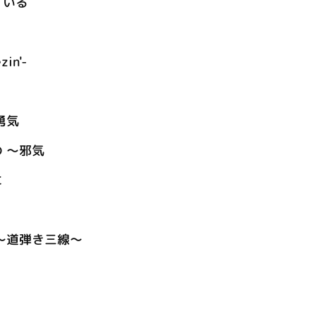
ている
zin'-
勇気
 ～邪気
に
～道弾き三線～