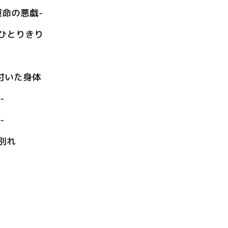
 -運命の悪戯-
o ～ひとりきり
付いた身体
-
-
い別れ