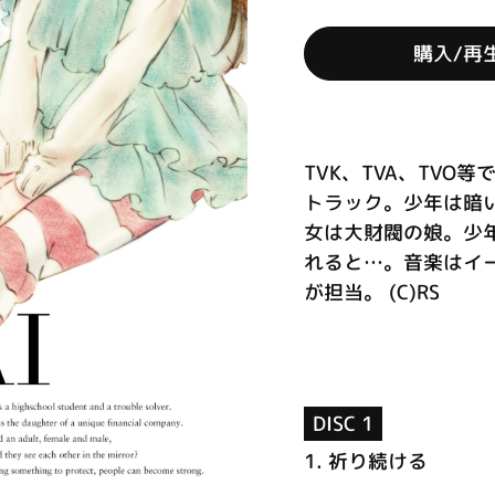
購入/再
TVK、TVA、TV
トラック。少年は暗
女は大財閥の娘。少
れると…。音楽はイ
が担当。 (C)RS
DISC 1
1.
祈り続ける