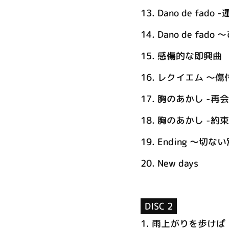
13.
Dano de fado
14.
Dano de fad
15.
感傷的な即興曲
16.
レクイエム ～傷
17.
胸のあかし -再会
18.
胸のあかし -約束
19.
Ending ～切な
20.
New days
DISC 2
1.
雨上がりを歩けば