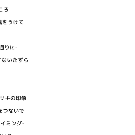
ころ
追い風をうけて
思い通りに-
～小さないたずら
ラサキの印象
をつないで
のタイミング-