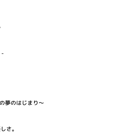
う
-
之の夢のはじまり～
優しさ。