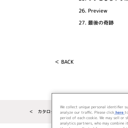
26.
Preview
27.
最後の奇跡
＜ BACK
We collect unique personal identifier s
＜ カタログサイト トップページへ
analyze our traffic. Please click
here
t
period of each cookie. We may sell or 
analytics partners, who may combine i