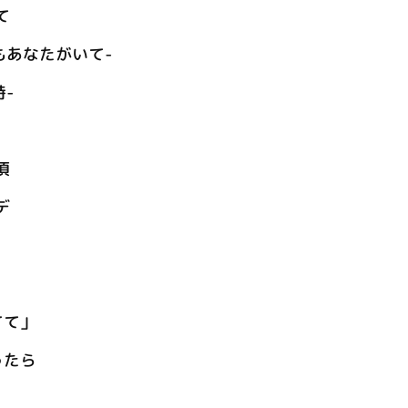
て
もあなたがいて-
時-
頃
デ
てて」
ったら