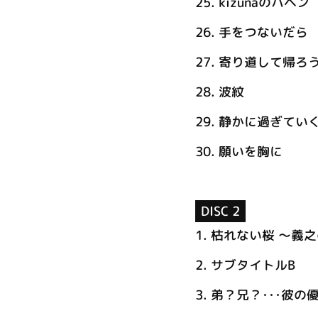
25.
kizunaのハヘン
26.
手をつないだら
27.
寄り道して帰ろ
28.
波紋
29.
静かに過ぎていく
30.
願いを胸に
DISC 2
1.
枯れない桜 ～義
2.
サブタイトルB
3.
弟？兄？･･･彼の