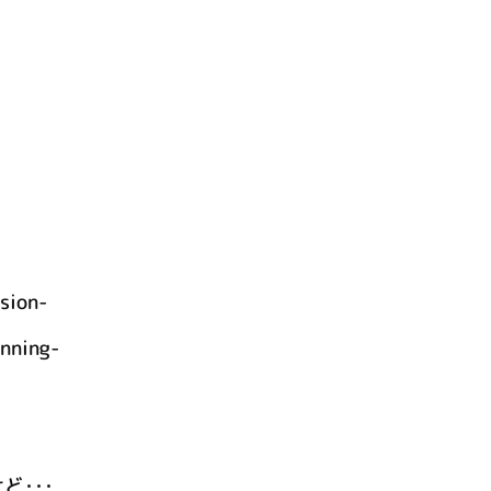
明
sion-
nning-
ど･･･