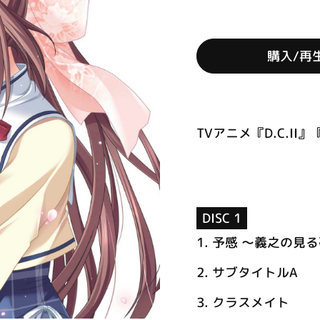
購入/再
TVアニメ『D.C.II』『
DISC 1
1.
予感 ～義之の見る
2.
サブタイトルA
3.
クラスメイト