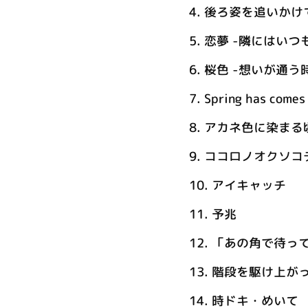
4.
後ろ姿を追いかけ
5.
恋夢 -隣にはいつ
6.
桜色 -想いが通う
7.
Spring has comes
8.
アカネ色に染まる
9.
ココロノオクソコ
10.
アイキャッチ
11.
予兆
12.
「あの角で待っ
13.
階段を駆け上が
14.
時ドキ・めいて