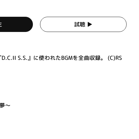
生
試聴 ▶︎
D.C.II S.S.』に使われたBGMを全曲収録。 (C)RS
夢～