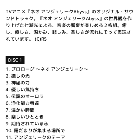
TVアニメ『ネオ アンジェリークAbyss』のオリジナル・サウ
ンドトラック。『ネオ アンジェリークAbyss』の世界観を作
り上げた七瀬光による、音楽の饗宴が楽しめる２枚組。癒
し、優しさ、温かみ、悲しみ、楽しさが流れにそって表現さ
れています。 (C)RS
DISC 1
1.
プロローグ ～ネオ アンジェリーク～
2.
癒しの光
3.
神秘の力
4.
優しい気持ち
5.
伝説のオーロラ
6.
浄化能力者達
7.
温かい時間
8.
楽しいひととき
9.
期待されている私
10.
陽だまりが集まる場所で
11.
アンジェリークのテーマ