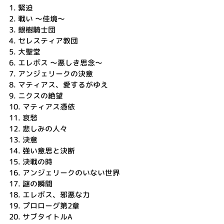
1.
緊迫
2.
戦い ～佳境～
3.
銀樹騎士団
4.
セレスティア教団
5.
大聖堂
6.
エレボス ～悪しき思念～
7.
アンジェリークの決意
8.
マティアス、愛するがゆえ
9.
ニクスの絶望
10.
マティアス憑依
11.
哀愁
12.
悲しみの人々
13.
決意
14.
強い意思と決断
15.
決戦の時
16.
アンジェリークのいない世界
17.
謎の瞬間
18.
エレボス、邪悪な力
19.
プロローグ第2章
20.
サブタイトルA