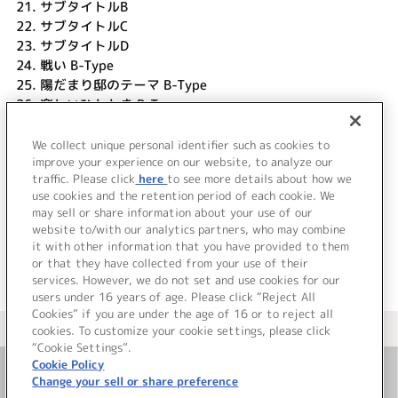
21.
サブタイトルB
22.
サブタイトルC
23.
サブタイトルD
24.
戦い B-Type
25.
陽だまり邸のテーマ B-Type
26.
楽しいひととき B-Type
27.
温かい時間 B-Type
28.
JOY TO THE WORLD (TV size)
We collect unique personal identifier such as cookies to
29.
SILENT DESTINY (TV size)
improve your experience on our website, to analyze our
traffic. Please click
here
to see more details about how we
use cookies and the retention period of each cookie. We
＜ BACK
may sell or share information about your use of our
website to/with our analytics partners, who may combine
it with other information that you have provided to them
or that they have collected from your use of their
services. However, we do not set and use cookies for our
users under 16 years of age. Please click “Reject All
Cookies” if you are under the age of 16 or to reject all
＜ カタログサイト トップページへ
cookies. To customize your cookie settings, please click
“Cookie Settings”.
Cookie Policy
Change your sell or share preference
お問い合わせ