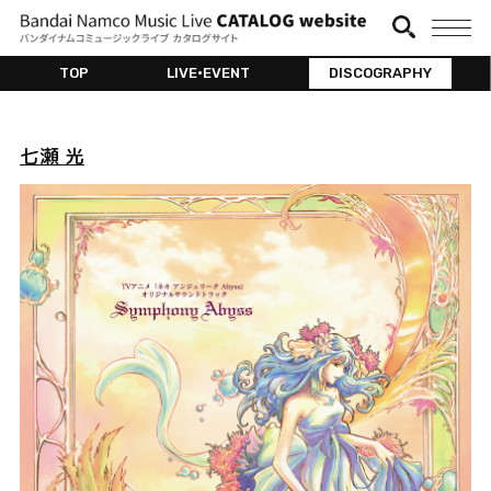
TOP
LIVE•EVENT
DISCOGRAPHY
七瀬 光