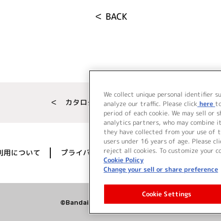
＜ BACK
We collect unique personal identifier s
＜ カタログサイト トップページへ
analyze our traffic. Please click
here
t
period of each cookie. We may sell or 
analytics partners, who may combine i
they have collected from your use of t
users under 16 years of age. Please cli
reject all cookies. To customize your c
利用について
プライバシーポリシー
著作権／肖像権に
Cookie Policy
Change your sell or share preference
Cookie Settings
©Bandai Namco Music Live Inc.