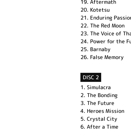
19.
Aftermath
20.
Kotetsu
21.
Enduring Passio
22.
The Red Moon
23.
The Voice of Th
24.
Power for the F
25.
Barnaby
26.
False Memory
DISC 2
1.
Simulacra
2.
The Bonding
3.
The Future
4.
Heroes Mission
5.
Crystal City
6.
After a Time