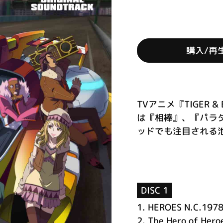
購入/再
TVアニメ『TIGER
は『相棒』、『パラ
ッドでも注目される池頼
DISC 1
1.
HEROES N.C.197
2.
The Hero of Hero