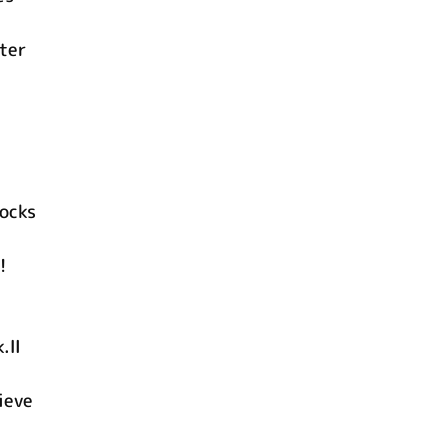
ter
hocks
!
k.Ⅱ
ieve