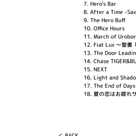
7.
Hero's Bar
8.
After a Time -Sax
9.
The Hero Buff
10.
Office Hours
11.
March of Urobor
12.
Fiat Lux ～
13.
The Door Leadin
14.
Chase TIGER&B
15.
NEXT
16.
Light and Shad
17.
The End of Days
18.
夏の恋はお疲れ
＜ BACK