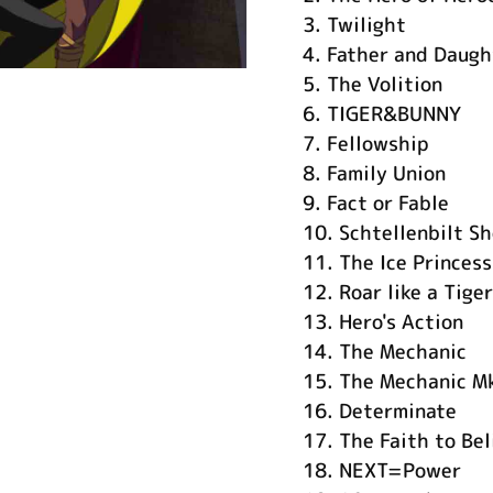
3.
Twilight
4.
Father and Daugh
5.
The Volition
6.
TIGER&BUNNY
7.
Fellowship
8.
Family Union
9.
Fact or Fable
10.
Schtellenbilt S
11.
The Ice Princess
12.
Roar like a Tiger
13.
Hero's Action
14.
The Mechanic
15.
The Mechanic M
16.
Determinate
17.
The Faith to Bel
18.
NEXT=Power