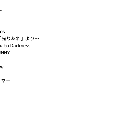
-
os
聖書「光りあれ」より～
g to Darkness
UNNY
ow
サマー