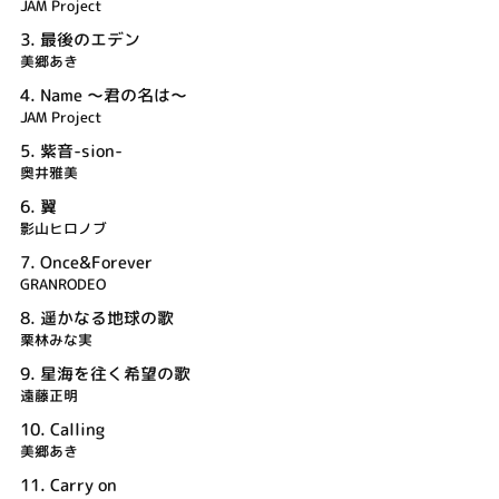
JAM Project
3.
最後のエデン
美郷あき
4.
Name ～君の名は～
JAM Project
5.
紫音-sion-
奥井雅美
6.
翼
影山ヒロノブ
7.
Once&Forever
GRANRODEO
8.
遥かなる地球の歌
栗林みな実
9.
星海を往く希望の歌
遠藤正明
10.
Calling
美郷あき
11.
Carry on