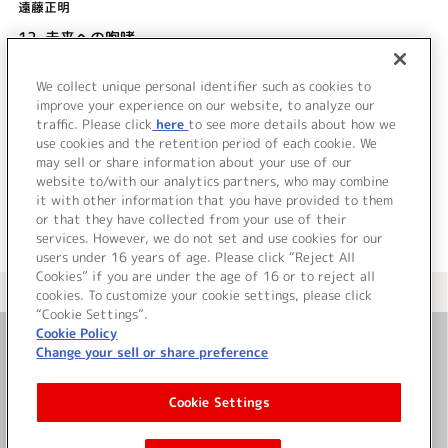
遠藤正明
12.
未来への咆哮
JAM Project
We collect unique personal identifier such as cookies to
13.
マブラヴ (Alternative ver.)
improve your experience on our website, to analyze our
栗林みな実
traffic. Please click
here
to see more details about how we
use cookies and the retention period of each cookie. We
＜ BACK
may sell or share information about your use of our
website to/with our analytics partners, who may combine
it with other information that you have provided to them
or that they have collected from your use of their
services. However, we do not set and use cookies for our
users under 16 years of age. Please click “Reject All
Cookies” if you are under the age of 16 or to reject all
＜ カタログサイト トップページへ
cookies. To customize your cookie settings, please click
“Cookie Settings”.
Cookie Policy
Change your sell or share preference
お問い合わせ
Cookie Settings
サイト利用について