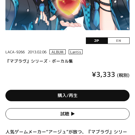
JP
EN
LACA-9266
2013.02.06
ALBUM
Lantis
『マブラヴ』シリーズ・ボーカル集
¥3,333
(税別)
購入/再生
試聴 ▶︎
人気ゲームメーカー“アージュ”が放つ、『マブラヴ』シリー