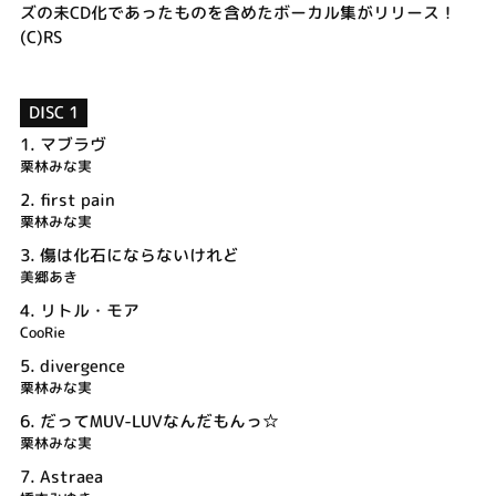
ズの未CD化であったものを含めたボーカル集がリリース！
(C)RS
DISC 1
1.
マブラヴ
栗林みな実
2.
first pain
栗林みな実
3.
傷は化石にならないけれど
美郷あき
4.
リトル・モア
CooRie
5.
divergence
栗林みな実
6.
だってMUV-LUVなんだもんっ☆
栗林みな実
7.
Astraea