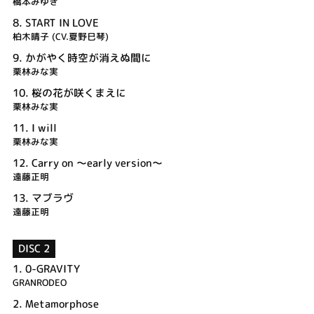
橋本みゆき
8.
START IN LOVE
柏木晴子 (CV.夏野巳琴)
9.
かがやく時空が消えぬ間に
栗林みな実
10.
桜の花が咲くまえに
栗林みな実
11.
I will
栗林みな実
12.
Carry on ～early version～
遠藤正明
13.
マブラヴ
遠藤正明
DISC 2
1.
0-GRAVITY
GRANRODEO
2.
Metamorphose