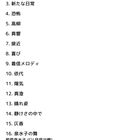
3.
新たな日常
4.
恐怖
5.
高柳
6.
真響
7.
接近
8.
喜び
9.
着信メロディ
10.
依代
11.
陽気
12.
真澄
13.
晴れ姿
14.
静けさの中で
15.
仄香
16.
泉水子の舞
鈴原泉水子 (CV.早見沙織)