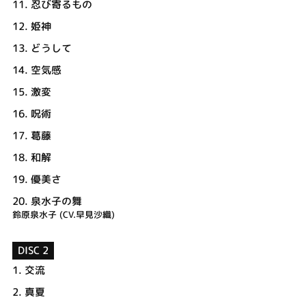
11.
忍び寄るもの
12.
姫神
13.
どうして
14.
空気感
15.
激変
16.
呪術
17.
葛藤
18.
和解
19.
優美さ
20.
泉水子の舞
鈴原泉水子 (CV.早見沙織)
DISC 2
1.
交流
2.
真夏