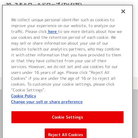
30.
スモルワールドロップ (TV SIZE)
Annabel
We collect unique personal identifier such as cookies to
31.
予感 (TV SIZE)
improve your experience on our website, to analyze our
伊藤真澄
traffic. Please click
here
to see more details about how we
use cookies and the retention period of each cookie. We
＜ BACK
may sell or share information about your use of our
website to/with our analytics partners, who may combine
it with other information that you have provided to them
or that they have collected from your use of their
services. However, we do not set and use cookies for our
users under 16 years of age. Please click “Reject All
Cookies” if you are under the age of 16 or to reject all
＜ カタログサイト トップページへ
cookies. To customize your cookie settings, please click
“Cookie Settings”.
Cookie Policy
Change your sell or share preference
お問い合わせ
Cookie Settings
サイト利用について
Reject All Cookies