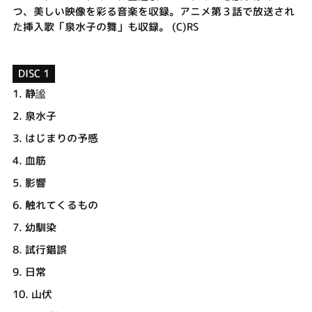
つ、美しい映像を彩る音楽を収録。アニメ第３話で放送され
た挿入歌「泉水子の舞」も収録。 (C)RS
DISC 1
1.
静謐
2.
泉水子
3.
はじまりの予感
4.
血筋
5.
影響
6.
触れてくるもの
7.
幼馴染
8.
試行錯誤
9.
日常
10.
山伏