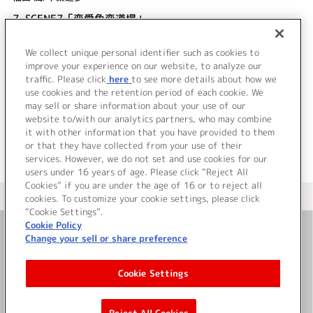
7.
SCENE7「恋愛色恋道場」
福山 潤/千葉進歩
We collect unique personal identifier such as cookies to
8.
SCENE8「フリートーク」
improve your experience on our website, to analyze our
福山 潤/千葉進歩
traffic. Please click
here
to see more details about how we
use cookies and the retention period of each cookie. We
＜ BACK
may sell or share information about your use of our
website to/with our analytics partners, who may combine
it with other information that you have provided to them
or that they have collected from your use of their
services. However, we do not set and use cookies for our
users under 16 years of age. Please click “Reject All
Cookies” if you are under the age of 16 or to reject all
＜ カタログサイト トップページへ
cookies. To customize your cookie settings, please click
“Cookie Settings”.
Cookie Policy
Change your sell or share preference
お問い合わせ
Cookie Settings
サイト利用について