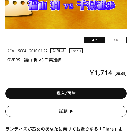
JP
EN
LACA-15004
2010.01.27
ALBUM
Lantis
LOVERSⅡ 福山 潤 VS 千葉進歩
¥1,714
(税別)
購入/再生
試聴 ▶︎
ランティスが乙女のあなたに向けてお送りする「Tiara」よ