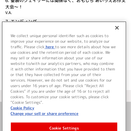
6.
聖痕のクェイサーには関係なく、おもしろ あいうえお作文
大会～！
V.A.
7.
エンディング
V.A.
We collect unique personal identifier such as cookies to
8.
やっぱりあった！ 懺悔お祈り部屋
improve your experience on our website, to analyze our
V.A.
traffic. Please click
here
to see more details about how we
use cookies and the retention period of each cookie. We
＜ BACK
may sell or share information about your use of our
website to/with our analytics partners, who may combine
it with other information that you have provided to them
or that they have collected from your use of their
services. However, we do not set and use cookies for our
users under 16 years of age. Please click “Reject All
Cookies” if you are under the age of 16 or to reject all
＜ カタログサイト トップページへ
cookies. To customize your cookie settings, please click
“Cookie Settings”.
Cookie Policy
Change your sell or share preference
お問い合わせ
Cookie Settings
サイト利用について