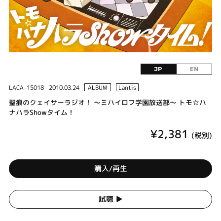
JP
EN
LACA-15018
2010.03.24
ALBUM
Lantis
聖痕のクェイサーラジオ！ ～ミハイロフ学園放送部～ トモ☆ハ
ナハラShowタイム！
¥2,381
(税別)
購入/再生
試聴 ▶︎