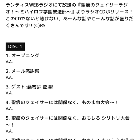
ランティスWEBラジオにて放送の『聖痕のクェイサーラジ
オ！～ミハイロフ学園放送部～』よりラジオCDがリリース！
このCDでないと聴けない、あ～んな話やこ～んな話が盛りだ
くさんです!! (C)RS
DISC 1
1.
オープニング
V.A.
2.
メール感謝祭
V.A.
3.
ゲスト:藤村歩 登場!
V.A.
4.
聖痕のクェイサーには関係なく、ものまね大会～！
V.A.
5.
聖痕のクェイサーには関係なく、おもしろ シリトリ大会
～！
V.A.