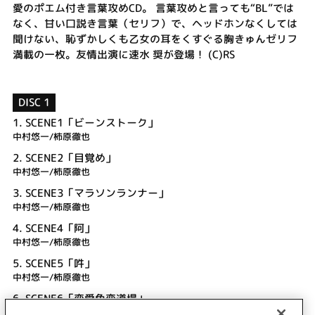
愛のポエム付き言葉攻めCD。 言葉攻めと言っても“BL”では
なく、甘い口説き言葉（セリフ）で、ヘッドホンなくしては
聞けない、恥ずかしくも乙女の耳をくすぐる胸きゅんゼリフ
満載の一枚。友情出演に速水 奨が登場！ (C)RS
DISC 1
1.
SCENE1「ビーンストーク」
中村悠一/柿原徹也
2.
SCENE2「目覚め」
中村悠一/柿原徹也
3.
SCENE3「マラソンランナー」
中村悠一/柿原徹也
4.
SCENE4「阿」
中村悠一/柿原徹也
5.
SCENE5「吽」
中村悠一/柿原徹也
6.
SCENE6「恋愛色恋道場」
中村悠一/柿原徹也