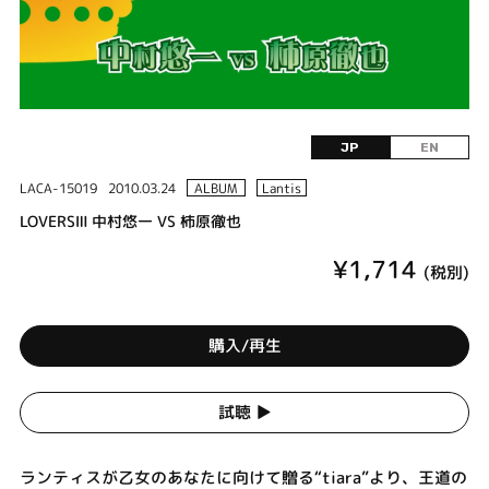
JP
EN
LACA-15019
2010.03.24
ALBUM
Lantis
LOVERSⅢ 中村悠一 VS 柿原徹也
¥1,714
(税別)
購入/再生
試聴 ▶︎
ランティスが乙女のあなたに向けて贈る“tiara”より、王道の