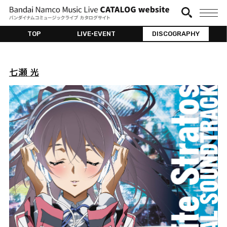
TOP
LIVE•EVENT
DISCOGRAPHY
七瀬 光