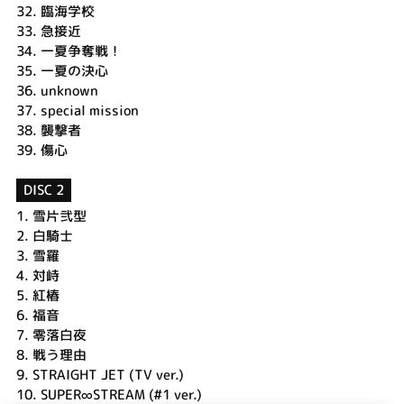
32.
臨海学校
33.
急接近
34.
一夏争奪戦！
35.
一夏の決心
36.
unknown
37.
special mission
38.
襲撃者
39.
傷心
DISC 2
1.
雪片弐型
2.
白騎士
3.
雪羅
4.
対峙
5.
紅椿
6.
福音
7.
零落白夜
8.
戦う理由
9.
STRAIGHT JET (TV ver.)
10.
SUPER∞STREAM (#1 ver.)