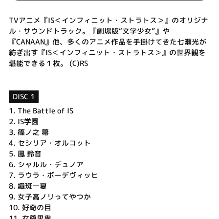
TVアニメ『IS＜インフィニット・ストラトス＞』のオリジナ
ル・サウンドトラック。『劇場版“文学少女”』や
『CANAAN』他、多くのアニメ作品を手掛けてきた七瀬光が
紡ぎ出す『IS＜インフィニット・ストラトス＞』の世界観を
堪能できる１枚。 (C)RS
DISC 1
1.
The Battle of IS
2.
IS学園
3.
篠ノ之 箒
4.
セシリア・オルコット
5.
鳳 鈴音
6.
シャルル・デュノア
7.
ラウラ・ボーデヴィッヒ
8.
織斑一夏
9.
女子高ノリってやつか
10.
好奇の目
11.
女尊男卑