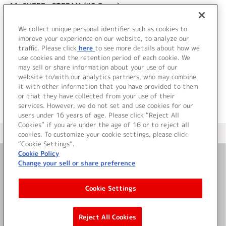
11.
SUPER∞STREAM (#2,3 ver.)
12.
SUPER∞STREAM (#4,5 ver.)
13.
SUPER∞STREAM (#6,7 ver.)
We collect unique personal identifier such as cookies to
improve your experience on our website, to analyze our
14.
SUPER∞STREAM (#8～ ver.)
traffic. Please click
here
to see more details about how we
use cookies and the retention period of each cookie. We
＜ BACK
may sell or share information about your use of our
website to/with our analytics partners, who may combine
it with other information that you have provided to them
or that they have collected from your use of their
services. However, we do not set and use cookies for our
users under 16 years of age. Please click “Reject All
Cookies” if you are under the age of 16 or to reject all
＜ カタログサイト トップページへ
cookies. To customize your cookie settings, please click
“Cookie Settings”.
Cookie Policy
Change your sell or share preference
お問い合わせ
Cookie Settings
サイト利用について
Reject All Cookies