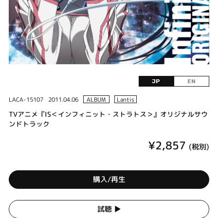
JP
EN
LACA-15107
2011.04.06
ALBUM
Lantis
TVアニメ『IS＜インフィニット・ストラトス＞』オリジナルサウ
ンドトラック
¥2,857
(税別)
購入/再生
試聴 ▶︎