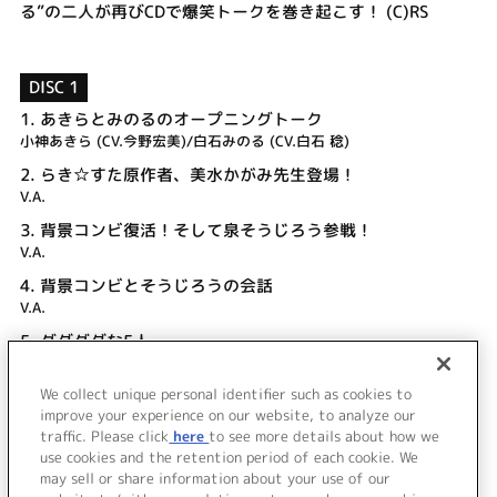
る”の二人が再びCDで爆笑トークを巻き起こす！ (C)RS
DISC 1
1.
あきらとみのるのオープニングトーク
小神あきら (CV.今野宏美)/白石みのる (CV.白石 稔)
2.
らき☆すた原作者、美水かがみ先生登場！
V.A.
3.
背景コンビ復活！そして泉そうじろう参戦！
V.A.
4.
背景コンビとそうじろうの会話
V.A.
5.
グダグダな5人
V.A.
We collect unique personal identifier such as cookies to
6.
みんなでエンディングトーク
improve your experience on our website, to analyze our
V.A.
traffic. Please click
here
to see more details about how we
use cookies and the retention period of each cookie. We
＜ BACK
may sell or share information about your use of our