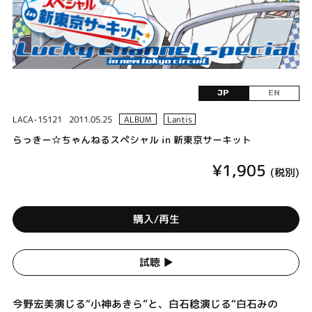
JP
EN
LACA-15121
2011.05.25
ALBUM
Lantis
らっきー☆ちゃんねるスペシャル in 新東京サーキット
¥1,905
(税別)
購入/再生
試聴 ▶︎
今野宏美演じる“小神あきら”と、白石稔演じる“白石みの