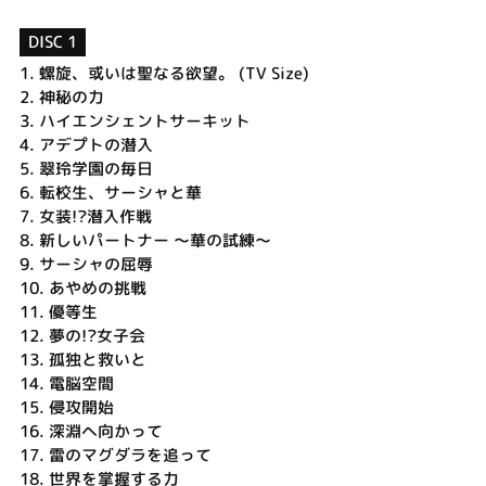
DISC 1
1.
螺旋、或いは聖なる欲望。 (TV Size)
2.
神秘の力
3.
ハイエンシェントサーキット
4.
アデプトの潜入
5.
翠玲学園の毎日
6.
転校生、サーシャと華
7.
女装!?潜入作戦
8.
新しいパートナー ～華の試練～
9.
サーシャの屈辱
10.
あやめの挑戦
11.
優等生
12.
夢の!?女子会
13.
孤独と救いと
14.
電脳空間
15.
侵攻開始
16.
深淵へ向かって
17.
雷のマグダラを追って
18.
世界を掌握する力