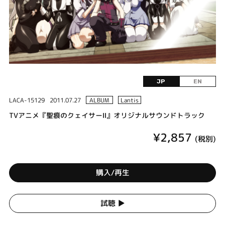
JP
EN
LACA-15129
2011.07.27
ALBUM
Lantis
TVアニメ『聖痕のクェイサーⅡ』オリジナルサウンドトラック
¥2,857
(税別)
購入/再生
試聴 ▶︎