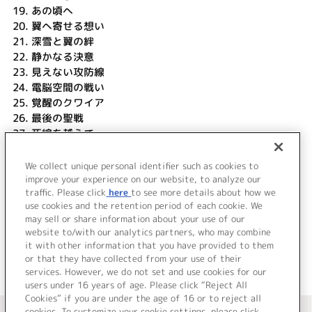
19.
あの頃へ
20.
翼へ寄せる想い
21.
深雪と翼の絆
22.
静かなる決意
23.
見えない攻防線
24.
電脳空間の戦い
25.
覚醒のクワイア
26.
最後の聖戦
27.
死線を越えて
28.
貫け！我が血の楔よ！
29.
夜明け
We collect unique personal identifier such as cookies to
30.
Metaphor (TV Size)
improve your experience on our website, to analyze our
traffic. Please click
here
to see more details about how we
use cookies and the retention period of each cookie. We
＜ BACK
may sell or share information about your use of our
website to/with our analytics partners, who may combine
it with other information that you have provided to them
or that they have collected from your use of their
services. However, we do not set and use cookies for our
users under 16 years of age. Please click “Reject All
Cookies” if you are under the age of 16 or to reject all
＜ カタログサイト トップページへ
cookies. To customize your cookie settings, please click