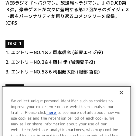
WEBラジオ『～バクマン。放送局～ラジマン。』のDJCD第
３弾。豪華ゲストが次々に登場する第27回からのダイジェス
ト版をパーソナリティが振り返るコメンタリーを収録。
(C)RS
DISC 1
1.
エントリーNO.1＆2 岡本信彦 (新妻エイジ役)
2.
エントリーNO.3＆4 藤村 歩 (岩瀬愛子役)
3.
エントリーNO.5＆6 利根健太郎 (服部 哲役)
DISC 2
1.
エントリーNO.7&8 矢作紗友里 (見吉香耶役)
We collect unique personal identifier such as cookies to
2.
ラジオCD特別版 ～僕らの進化論～
improve your experience on our website, to analyze our
traffic. Please click
here
to see more details about how we
use cookies and the retention period of each cookie. We
＜ BACK
may sell or share information about your use of our
website to/with our analytics partners, who may combine
it with other information that you have provided to them