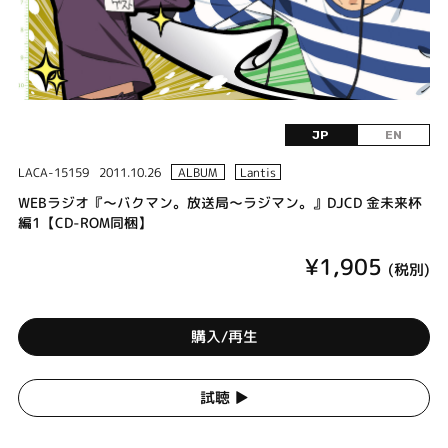
JP
EN
LACA-15159
2011.10.26
ALBUM
Lantis
WEBラジオ『～バクマン。放送局～ラジマン。』DJCD 金未来杯
編1【CD-ROM同梱】
¥1,905
(税別)
購入/再生
試聴 ▶︎