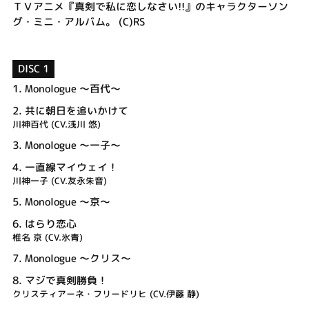
ＴＶアニメ『真剣で私に恋しなさい!!』のキャラクターソン
グ・ミニ・アルバム。 (C)RS
DISC 1
1.
Monologue ～百代～
2.
共に朝日を追いかけて
川神百代 (CV.浅川 悠)
3.
Monologue ～一子～
4.
一直線マイウェイ！
川神一子 (CV.友永朱音)
5.
Monologue ～京～
6.
はらり恋心
椎名 京 (CV.氷青)
7.
Monologue ～クリス～
8.
マジで真剣勝負！
クリスティアーネ・フリードリヒ (CV.伊藤 静)