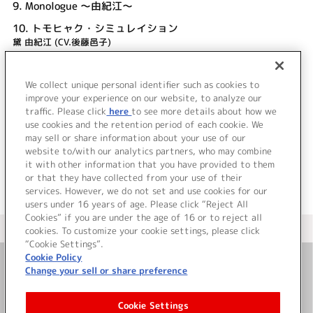
9.
Monologue ～由紀江～
10.
トモヒャク・シミュレイション
黛 由紀江 (CV.後藤邑子)
11.
Monologue ～天衣～
We collect unique personal identifier such as cookies to
12.
I'm back
improve your experience on our website, to analyze our
橘 天衣 (CV.河原木志穂)
traffic. Please click
here
to see more details about how we
use cookies and the retention period of each cookie. We
＜ BACK
may sell or share information about your use of our
website to/with our analytics partners, who may combine
it with other information that you have provided to them
or that they have collected from your use of their
services. However, we do not set and use cookies for our
users under 16 years of age. Please click “Reject All
Cookies” if you are under the age of 16 or to reject all
＜ カタログサイト トップページへ
cookies. To customize your cookie settings, please click
“Cookie Settings”.
Cookie Policy
Change your sell or share preference
お問い合わせ
Cookie Settings
サイト利用について