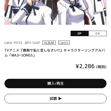
JP
EN
LACA-15172
2011.12.07
ALBUM
Lantis
TVアニメ『真剣で私に恋しなさい!!』キャラクターソングアルバ
ム「MAJI-SONGS」
¥2,286
(税別)
購入/再生
試聴 ▶︎