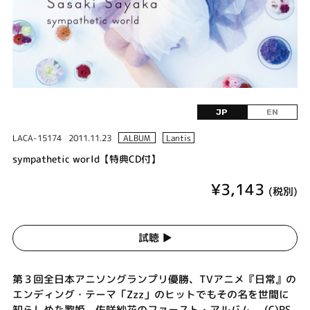
JP
EN
LACA-15174
2011.11.23
ALBUM
Lantis
sympathetic world【特典CD付】
¥3,143
(税別)
試聴 ▶︎
第３回全日本アニソングランプリ優勝、TVアニメ『日常』の
エンディング・テーマ「Zzz」のヒットでもその名を世間に
知らしめた歌姫、佐咲紗花のファースト・アルバム。 (C)RS