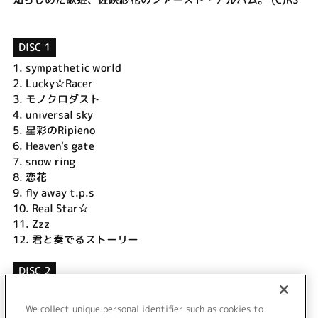
DISC 1
1.
sympathetic world
2.
Lucky☆Racer
3.
モノクロダスト
4.
universal sky
5.
星彩のRipieno
6.
Heaven's gate
7.
snow ring
8.
恋花
9.
fly away t.p.s
10.
Real Star☆
11.
Zzz
12.
君と奏でるストーリー
DISC 2
1.
嵐の中で輝いて
2.
創聖のアクエリオン
We collect unique personal identifier such as cookies to