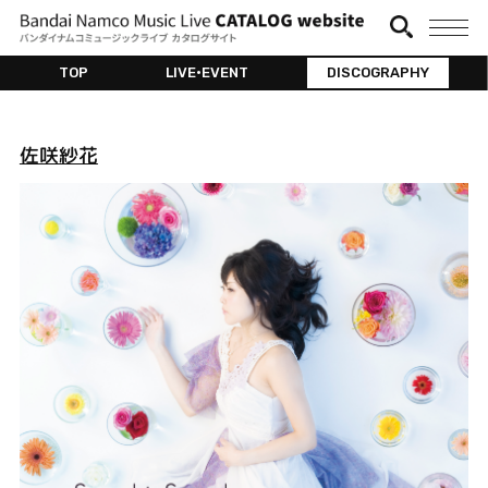
TOP
LIVE•EVENT
DISCOGRAPHY
佐咲紗花