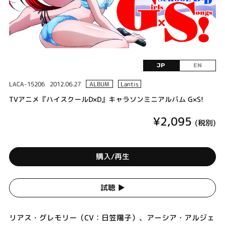
JP
EN
LACA-15206
2012.06.27
ALBUM
Lantis
TVアニメ『ハイスクールD×D』キャラソンミニアルバム G×S!
¥2,095
(税別)
購入/再生
試聴 ▶︎
リアス・グレモリー（CV：日笠陽子）、アーシア・アルジェ