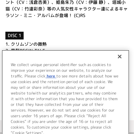
ント（CV：浅倉杏美）、姫島朱乃（CV：伊藤 静）、塔城小
猫（CV：竹達彩奈）等の人気女性キャラクター達によるキャ
ラソン・ミニ・アルバムが登場！ (C)RS
DISC 1
1.
クリムゾンの微熱
2.
黒髪BEGIN-TALE
3.
限りなく純粋に近い堕天 ～Fall Down～
4.
情熱☆アンバランス
We collect unique personal identifier such as cookies to
5.
STUDY×STUDY (G×Sバージョン)
improve your experience on our website, to analyze our
traffic. Please click
here
to see more details about how we
use cookies and the retention period of each cookie. We
＜ BACK
may sell or share information about your use of our
website to/with our analytics partners, who may combine
it with other information that you have provided to them
or that they have collected from your use of their
services. However, we do not set and use cookies for our
users under 16 years of age. Please click “Reject All
Cookies” if you are under the age of 16 or to reject all
＜ カタログサイト トップページへ
cookies. To customize your cookie settings, please click
“Cookie Settings”.