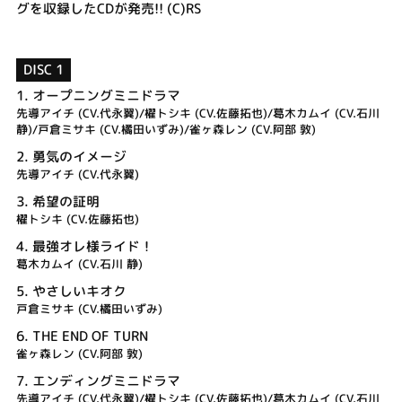
グを収録したCDが発売!! (C)RS
DISC 1
1.
オープニングミニドラマ
先導アイチ (CV.代永翼)/櫂トシキ (CV.佐藤拓也)/葛木カムイ (CV.石川
静)/戸倉ミサキ (CV.橘田いずみ)/雀ヶ森レン (CV.阿部 敦)
2.
勇気のイメージ
先導アイチ (CV.代永翼)
3.
希望の証明
櫂トシキ (CV.佐藤拓也)
4.
最強オレ様ライド！
葛木カムイ (CV.石川 静)
5.
やさしいキオク
戸倉ミサキ (CV.橘田いずみ)
6.
THE END OF TURN
雀ヶ森レン (CV.阿部 敦)
7.
エンディングミニドラマ
先導アイチ (CV.代永翼)/櫂トシキ (CV.佐藤拓也)/葛木カムイ (CV.石川