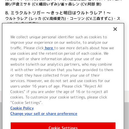
静)/戸倉ミサキ (CV.橘田いずみ)/雀ヶ森レン (CV.阿部 敦)
8.
ミラクルトリガー ～きっと明日はウルトラレア！～
ウルトラレア (レッカ (CV.南條愛乃)・コーリン (CV.三森すずこ)・ス
イコ (CV.寺川愛美))
9.
スタンドアップ！DREAM
We collect unique personal identifier such as cookies to
ウルトラレア (レッカ (CV.南條愛乃)・コーリン (CV.三森すずこ)・ス
improve your experience on our website, to analyze our
イコ (CV.寺川愛美))
traffic. Please click
here
to see more details about how we
use cookies and the retention period of each cookie. We
＜ BACK
may sell or share information about your use of our
website to/with our analytics partners, who may combine
it with other information that you have provided to them
or that they have collected from your use of their
services. However, we do not set and use cookies for our
users under 16 years of age. Please click “Reject All
Cookies” if you are under the age of 16 or to reject all
＜ カタログサイト トップページへ
cookies. To customize your cookie settings, please click
“Cookie Settings”.
Cookie Policy
Change your sell or share preference
お問い合わせ
Cookie Settings