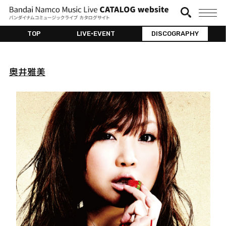
TOP
LIVE•EVENT
DISCOGRAPHY
奥井雅美