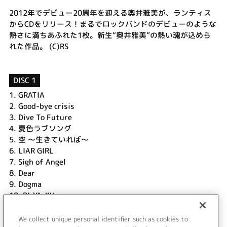
2012年でデビュー20周年を迎える奥井雅美が、ランティス
からCDをリリース！まるでロックバンドのデビューのような
熱さに満ちあふれた1枚。新生“奥井雅美”の熱い魂が込めら
れた作品。 (C)RS
DISC 1
1.
GRATIA
2.
Good-bye crisis
3.
Dive To Future
4.
夏色ラブソング
5.
空 ～生きていれば～
6.
LIAR GIRL
7.
Sigh of Angel
8.
Dear
9.
Dogma
10.
BI-YA-KU
11.
恋華大乱
12.
ミギマワリ進化系
We collect unique personal identifier such as cookies to