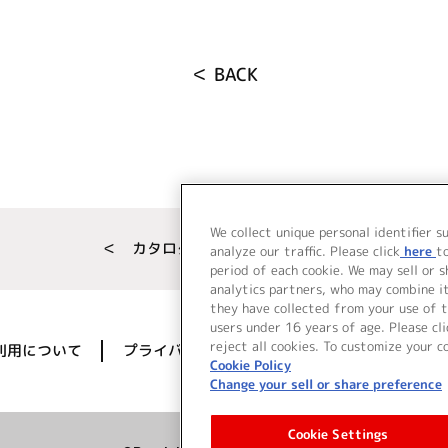
＜ BACK
We collect unique personal identifier s
＜ カタログサイト トップページへ
analyze our traffic. Please click
here
t
period of each cookie. We may sell or 
analytics partners, who may combine i
they have collected from your use of t
users under 16 years of age. Please cli
reject all cookies. To customize your c
利用について
プライバシーポリシー
著作権／肖像権に
Cookie Policy
Change your sell or share preference
Cookie Settings