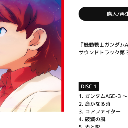
購入/再
『機動戦士ガンダム
サウンドトラック第３
DISC 1
1.
ガンダムAGE-3 
2.
遙かなる時
3.
コアファイター
4.
破滅の風
5.
光と影