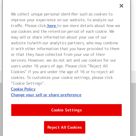
11.
サクゴエ
12.
かえりみち
13.
グッバイ
We collect unique personal identifier such as cookies to
improve your experience on our website, to analyze our
14.
架空線
traffic. Please click
here
to see more details about how we
use cookies and the retention period of each cookie. We
＜ BACK
may sell or share information about your use of our
website to/with our analytics partners, who may combine
it with other information that you have provided to them
or that they have collected from your use of their
services. However, we do not set and use cookies for our
users under 16 years of age. Please click “Reject All
Cookies” if you are under the age of 16 or to reject all
＜ カタログサイト トップページへ
cookies. To customize your cookie settings, please click
“Cookie Settings”.
Cookie Policy
Change your sell or share preference
お問い合わせ
Cookie Settings
サイト利用について
Reject All Cookies
©Bandai Namco Music Live Inc.