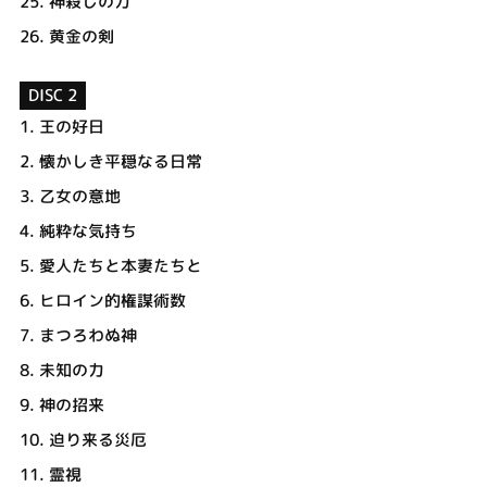
25.
神殺しの力
26.
黄金の剣
DISC 2
1.
王の好日
2.
懐かしき平穏なる日常
3.
乙女の意地
4.
純粋な気持ち
5.
愛人たちと本妻たちと
6.
ヒロイン的権謀術数
7.
まつろわぬ神
8.
未知の力
9.
神の招来
10.
迫り来る災厄
11.
霊視