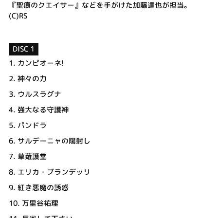
『聖痕のクエイサー』などを手がけた加藤達也が担当。
(C)RS
DISC 1
1.
カンピオーネ!
2.
神々の力
3.
ウルスラグナ
4.
強大なる守護神
5.
パンドラ
6.
サルデーニャの陽射し
7.
草薙護堂
8.
エリカ・ブランデッリ
9.
紅き悪魔の誘惑
10.
万里谷祐理