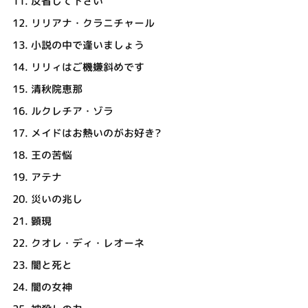
11.
反省して下さい
12.
リリアナ・クラニチャール
13.
小説の中で逢いましょう
14.
リリィはご機嫌斜めです
15.
清秋院恵那
16.
ルクレチア・ゾラ
17.
メイドはお熱いのがお好き?
18.
王の苦悩
19.
アテナ
20.
災いの兆し
21.
顕現
22.
クオレ・ディ・レオーネ
23.
闇と死と
24.
闇の女神