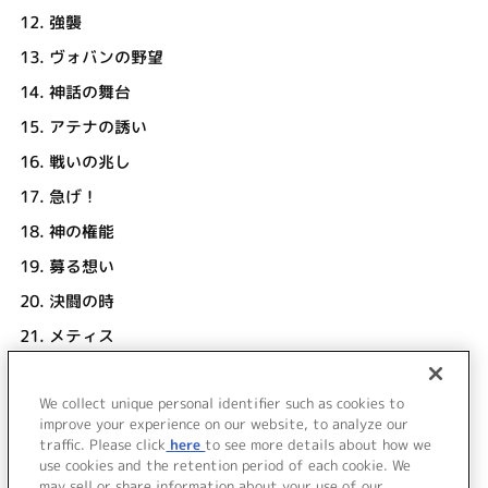
12.
強襲
13.
ヴォバンの野望
14.
神話の舞台
15.
アテナの誘い
16.
戦いの兆し
17.
急げ！
18.
神の権能
19.
募る想い
20.
決闘の時
21.
メティス
22.
誇りにかけて
We collect unique personal identifier such as cookies to
23.
BRAVE BLADE! (TV ver.)
improve your experience on our website, to analyze our
桜川めぐ
traffic. Please click
here
to see more details about how we
use cookies and the retention period of each cookie. We
＜ BACK
may sell or share information about your use of our