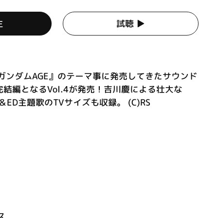
生
試聴 ▶︎
ガンダムAGE』のテーマ事に発売してきたサウンド
結編となるVol.4が発売！吉川慶による壮大な
＆ED主題歌のTVサイズも収録。 (C)RS
ス