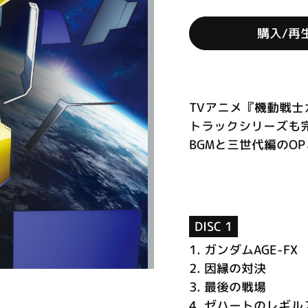
購入/再
TVアニメ『機動戦士
トラックシリーズも完
BGMと三世代編のOP
DISC 1
1.
ガンダムAGE-FX
2.
因縁の対決
3.
最後の戦場
4.
ゼハートのレギル