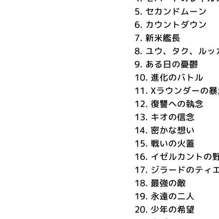
5.
セカンドムーン
6.
カウントダウン
7.
新米艦長
8.
ユウ、タク、ルッ
9.
ある日の憂鬱
10.
進化のバトル
11.
Xラウンダーの暴
12.
復讐への執念
13.
キオの信念
14.
密かな想い
15.
戦いの火蓋
16.
イゼルカントの
17.
ジラードのティ
18.
最強の敵
19.
永遠の二人
20.
少年の希望