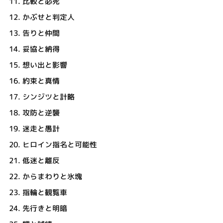
11.
比較と必死
12.
かぶせと判定人
13.
告りと仲間
14.
妥協と納得
15.
想い出と影響
16.
約束と真情
17.
シンジツと計略
18.
攻防と逆襲
19.
迷走と愚計
20.
ヒロイン指名と可能性
21.
低迷と離反
22.
からまわりと氷塊
23.
指輪と観覧車
24.
先行きと明暗