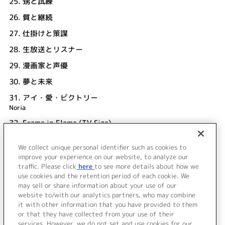
25.
甥と試練
26.
質と継続
27.
仕掛けと策謀
28.
生放送とリスナー
29.
漫画家と声優
30.
夢と未来
31.
アイ・愛・ビクトリー
Noria
32.
Frame in Flame (TV Size)
OLDCODEX
We collect unique personal identifier such as cookies to
33.
OR
improve your experience on our website, to analyze our
REI
traffic. Please click
here
to see more details about how we
use cookies and the retention period of each cookie. We
＜ BACK
may sell or share information about your use of our
website to/with our analytics partners, who may combine
it with other information that you have provided to them
or that they have collected from your use of their
services. However, we do not set and use cookies for our