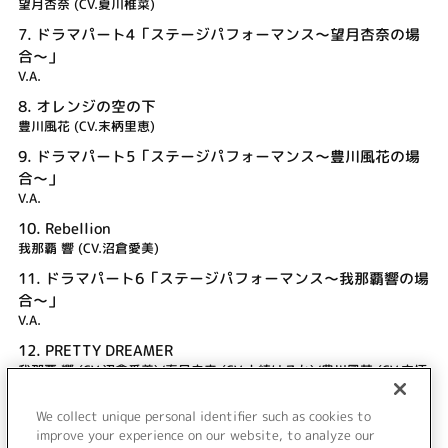
望月杏奈 (CV.夏川椎菜)
7.
ドラマパート4「ステージパフォーマンス～望月杏奈の場
合～」
V.A.
8.
オレンジの空の下
豊川風花 (CV.末柄里恵)
9.
ドラマパート5「ステージパフォーマンス～豊川風花の場
合～」
V.A.
10.
Rebellion
我那覇 響 (CV.沼倉愛美)
11.
ドラマパート6「ステージパフォーマンス～我那覇響の場
合～」
V.A.
12.
PRETTY DREAMER
我那覇 響 (CV.沼倉愛美)/春日未来 (CV.山崎はるか)/豊川風花 (CV.末柄
里恵)/望月杏奈 (CV.夏川椎菜)/横山奈緒 (CV.渡部優衣)
We collect unique personal identifier such as cookies to
13.
ボーナスドラマ「楽屋トーク」
improve your experience on our website, to analyze our
V.A.