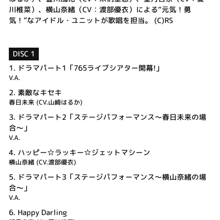
川椎菜）、横山奈緒（CV：渡部優衣）による“元気！勇
気！”なアイドル・ユニットが歌唱を担当。 (C)RS
DISC 1
1.
ドラマパート1「765ライブシアター開幕!」
V.A.
2.
素敵なキセキ
春日未来 (CV.山崎はるか)
3.
ドラマパート2「ステージパフォーマンス～春日未来の場
合～」
V.A.
4.
ハッピー☆ラッキー☆ジェットマシーン
横山奈緒 (CV.渡部優衣)
5.
ドラマパート3「ステージパフォーマンス～横山奈緒の場
合～」
V.A.
6.
Happy Darling