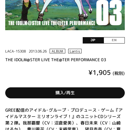
JP
EN
LACA-15308
2013.06.26
ALBUM
Lantis
THE IDOLM@STER LIVE THE@TER PERFORMANCE 03
¥1,905
(税別)
購入/再生
GREE配信のアイドル･グループ・プロデュース・ゲーム『ア
イドルマスター ミリオンライブ！』のユニットCDシリーズ
第２弾。我那覇響（CV：沼倉愛美）、春日未来（CV：山崎
はるか）、豊川風花（CV：末柄里恵）、望月杏奈（CV：夏