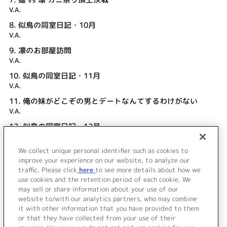
V.A.
8.
似鳥の同室日記・10月
V.A.
9.
凛のお部屋訪問
V.A.
10.
似鳥の同室日記・11月
V.A.
11.
俺の妹がどこぞの男とデートなんてするわけがない
V.A.
12.
似鳥の同室日記・12月
V.A.
We collect unique personal identifier such as cookies to
13.
遙と真琴と蘭と蓮
improve your experience on our website, to analyze our
V.A.
traffic. Please click
here
to see more details about how we
use cookies and the retention period of each cookie. We
＜ BACK
may sell or share information about your use of our
website to/with our analytics partners, who may combine
it with other information that you have provided to them
or that they have collected from your use of their