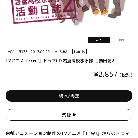
JP
EN
LACA-15338
2013.09.25
ALBUM
Lantis
TVアニメ『Free!』ドラマCD 岩鳶高校水泳部 活動日誌2
¥2,857
(税別)
購入/再生
試聴 ▶︎
京都アニメーション制作のTVアニメ『Free!』からのドラマ