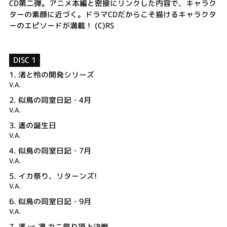
CD第二弾。アニメ本編と密接にリンクした内容で、キャラク
ターの素顔に近づく。ドラマCDだからこそ描けるキャラクタ
ーのエピソードが満載！ (C)RS
DISC 1
1.
渚と怜の開発シリーズ
V.A.
2.
似鳥の同室日記・4月
V.A.
3.
遙の誕生日
V.A.
4.
似鳥の同室日記・7月
V.A.
5.
イカ祭り、リターンズ!
V.A.
6.
似鳥の同室日記・9月
V.A.
7.
遙 vs 凛 カニ祭り頂上決戦