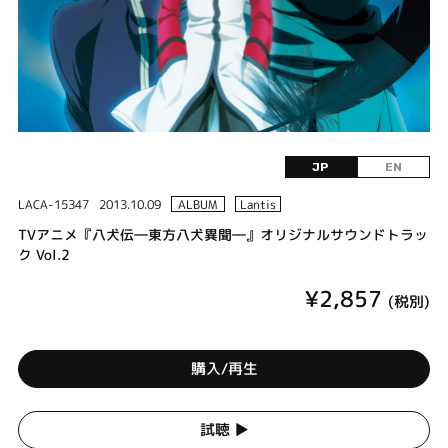
JP
EN
LACA-15347
2013.10.09
ALBUM
Lantis
TVアニメ『八犬伝―東方八犬異聞―』オリジナルサウンドトラッ
ク Vol.2
¥2,857
(税別)
購入/再生
試聴 ▶︎