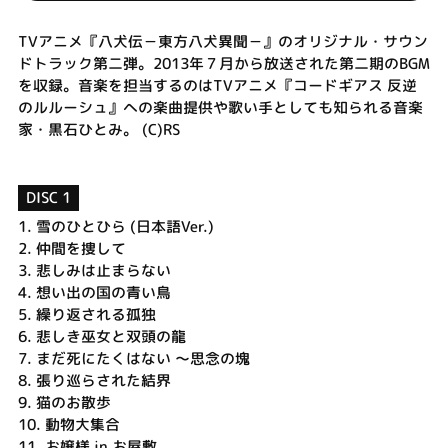
TVアニメ『八犬伝－東方八犬異聞－』のオリジナル・サウン
ドトラック第二弾。2013年７月から放送された第二期のBGM
を収録。音楽を担当するのはTVアニメ『コードギアス 反逆
のルルーシュ』への楽曲提供や歌い手としても知られる音楽
家・黒石ひとみ。 (C)RS
DISC 1
1.
雪のひとひら (日本語Ver.)
2.
仲間を捜して
3.
悲しみは止まらない
4.
想い出の国の青い鳥
5.
繰り返される孤独
6.
悲しき巫女と双頭の龍
7.
まだ死にたくはない ～思念の塊
8.
張り巡らされた結界
9.
猫のお散歩
10.
動物大集合
11.
お嬢様 in お屋敷