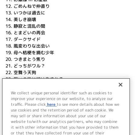
12.
ごめんねで仲直り
13.
いつかは過去に
14.
美しき崩壊
15.
静寂と混乱の間
16.
とまどいの再会
17.
ダークサイド
18.
風変わりな出会い
19.
母へ桔梗を摘む少年
20.
つきまとう焦り
21.
どっちがワル？
22.
空舞う天狗
23.
戦いの後に絆は生まれる
24.
言霊の歌
25.
ファイナル・クライシス
We collect unique personal identifier such as cookies to
improve your experience on our website, to analyze our
26.
終わらない旅
traffic. Please click
here
to see more details about how we
use cookies and the retention period of each cookie. We
＜ BACK
may sell or share information about your use of our
website to/with our analytics partners, who may combine
it with other information that you have provided to them
or that they have collected from your use of their