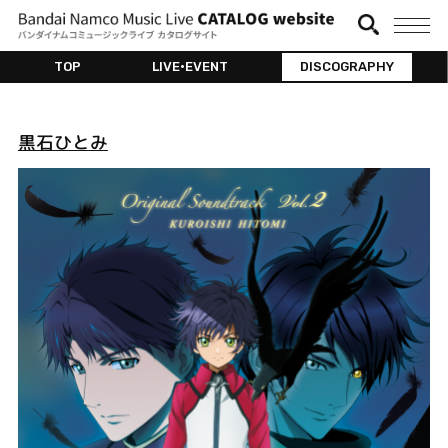
TOP
LIVE•EVENT
DISCOGRAPHY
黒石ひとみ