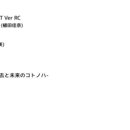
T Ver RC
(植田佳奈)
美)
a -過去と未来のコトノハ-