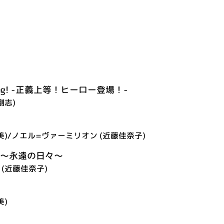
gbang! -正義上等！ヒーロー登場！-
剛志)
美)/ノエル=ヴァーミリオン (近藤佳奈子)
ory ～永遠の日々～
(近藤佳奈子)
美)