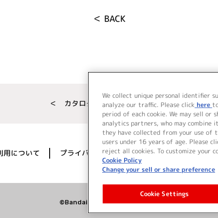
＜ BACK
We collect unique personal identifier s
＜ カタログサイト トップページへ
analyze our traffic. Please click
here
t
period of each cookie. We may sell or 
analytics partners, who may combine i
they have collected from your use of t
users under 16 years of age. Please cli
reject all cookies. To customize your c
利用について
プライバシーポリシー
著作権／肖像権に
Cookie Policy
Change your sell or share preference
Cookie Settings
©Bandai Namco Music Live Inc.