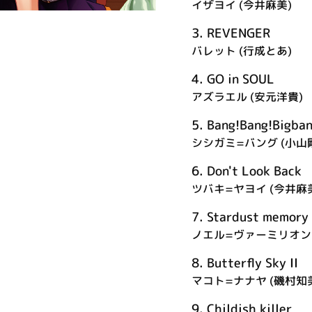
イザヨイ (今井麻美)
3.
REVENGER
バレット (行成とあ)
4.
GO in SOUL
アズラエル (安元洋貴)
5.
Bang!Bang!Bi
シシガミ=バング (小山
6.
Don't Look Back
ツバキ=ヤヨイ (今井麻
7.
Stardust mem
ノエル=ヴァーミリオン 
8.
Butterfly Sky II
マコト=ナナヤ (磯村知
9.
Childish killer