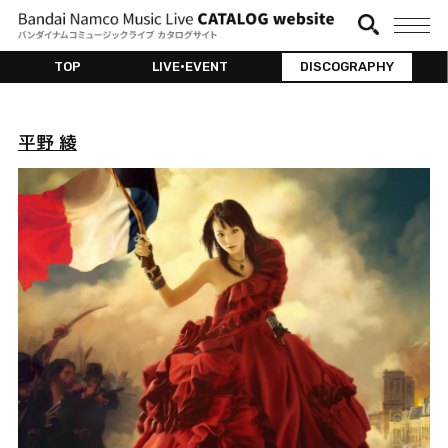
TOP
LIVE•EVENT
DISCOGRAPHY
平野 綾