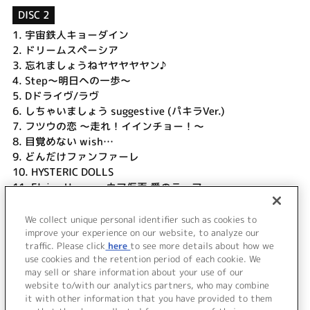
DISC 2
1.
宇宙鉄人キョーダイン
2.
ドリームスペーシア
3.
忘れましょうねヤヤヤヤヤン♪
4.
Step～明日への一歩～
5.
Dドライヴ/ラヴ
6.
しちゃいましょう suggestive (パキラVer.)
7.
フツウの恋 ～走れ！イインチョー！～
8.
目覚めない wish…
9.
どんだけファンファーレ
10.
HYSTERIC DOLLS
11.
Flying Horse ～ウマ仮面 愛のテーマ～
12.
God knows...
13.
Lost my music
We collect unique personal identifier such as cookies to
14.
First Good-Bye
improve your experience on our website, to analyze our
traffic. Please click
here
to see more details about how we
use cookies and the retention period of each cookie. We
＜ BACK
may sell or share information about your use of our
website to/with our analytics partners, who may combine
it with other information that you have provided to them