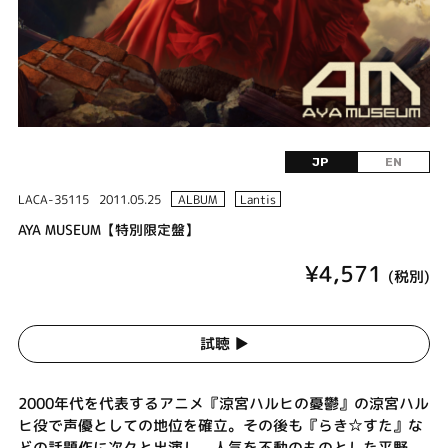
JP
EN
LACA-35115
2011.05.25
ALBUM
Lantis
AYA MUSEUM【特別限定盤】
¥4,571
(税別)
試聴 ▶︎
2000年代を代表するアニメ『涼宮ハルヒの憂鬱』の涼宮ハル
ヒ役で声優としての地位を確立。その後も『らき☆すた』な
どの話題作に次々と出演し、人気を不動のものとした平野