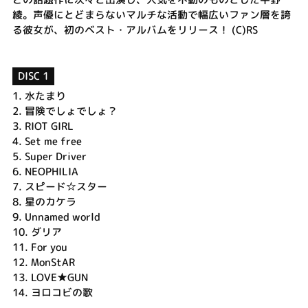
綾。声優にとどまらないマルチな活動で幅広いファン層を誇
る彼女が、初のベスト・アルバムをリリース！ (C)RS
DISC 1
1.
水たまり
2.
冒険でしょでしょ？
3.
RIOT GIRL
4.
Set me free
5.
Super Driver
6.
NEOPHILIA
7.
スピード☆スター
8.
星のカケラ
9.
Unnamed world
10.
ダリア
11.
For you
12.
MonStAR
13.
LOVE★GUN
14.
ヨロコビの歌