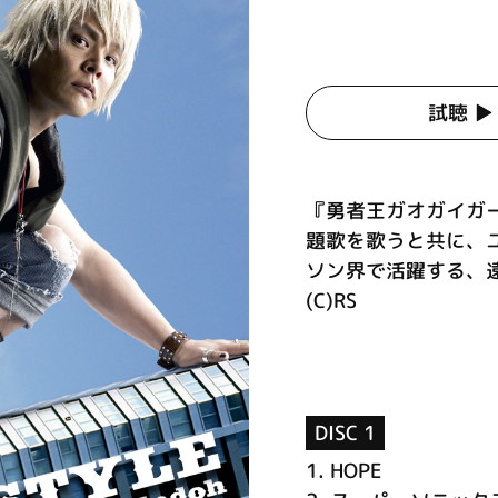
試聴 ▶︎
『勇者王ガオガイガ
題歌を歌うと共に、ユニ
ソン界で活躍する、
(C)RS
DISC 1
1.
HOPE