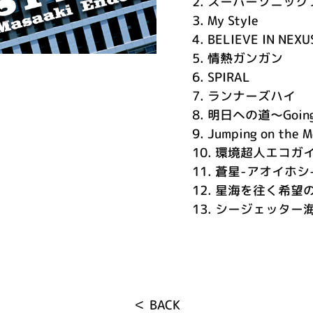
2.
スーパーソニック
3.
My Style
4.
BELIEVE IN NEXU
5.
情熱ガンガン
6.
SPIRAL
7.
ランナーズハイ
8.
明日への道～Going 
9.
Jumping on the M
10.
環境超人エコガ
11.
蒼星-アオイホシ
12.
星海を往く希望
13.
シージェッター
＜ BACK