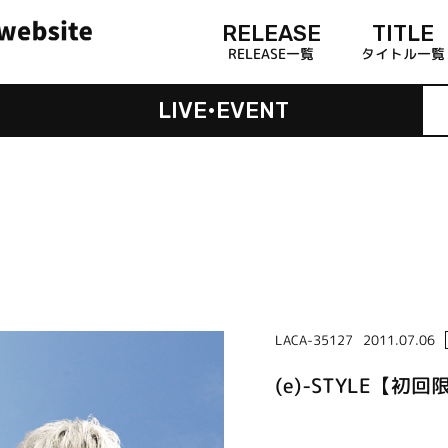
RELEASE
TITLE
RELEASE一覧
タイトル一覧
LIVE•EVENT
LACA-35127
2011.07.06
(e)-STYLE【初