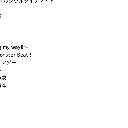
フルソウルダイナマイト
S
my way!!～
onster Beat!!
インダー
-
の歌
海斗