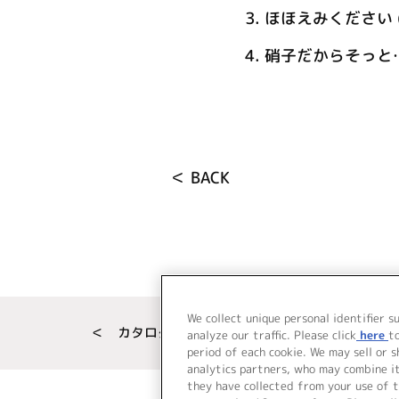
3.
ほほえみください (of
4.
硝子だからそっと… (o
＜ BACK
We collect unique personal identifier s
＜ カタログサイト トップページへ
analyze our traffic. Please click
here
t
period of each cookie. We may sell or 
analytics partners, who may combine i
they have collected from your use of t