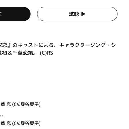
生
試聴 ▶︎
双恋』のキャストによる、キャラクターソング・シ
＆千草恋編。 (C)RS
草 恋 (CV.桑谷夏子)
…
草 恋 (CV.桑谷夏子)