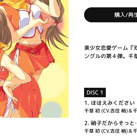
購入/再
美少女恋愛ゲーム『
ングルの第４弾。千草初
DISC 1
1.
ほほえみください
千草 初 (CV.吉住 梢)＆千
2.
硝子だからそっと
千草 初 (CV.吉住 梢)＆千