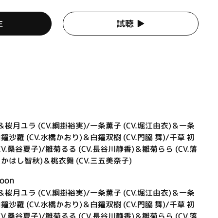
生
試聴 ▶︎
！
＆桜月ユラ (CV.綱掛裕実)/一条薫子 (CV.堀江由衣)＆一条
白鐘沙羅 (CV.水橋かおり)＆白鐘双樹 (CV.門脇 舞)/千草 初
(CV.桑谷夏子)/雛菊るる (CV.長谷川静香)＆雛菊らら (CV.落
たかはし智秋)＆桃衣舞 (CV.三五美奈子)
oon
＆桜月ユラ (CV.綱掛裕実)/一条薫子 (CV.堀江由衣)＆一条
白鐘沙羅 (CV.水橋かおり)＆白鐘双樹 (CV.門脇 舞)/千草 初
(CV.桑谷夏子)/雛菊るる (CV.長谷川静香)＆雛菊らら (CV.落