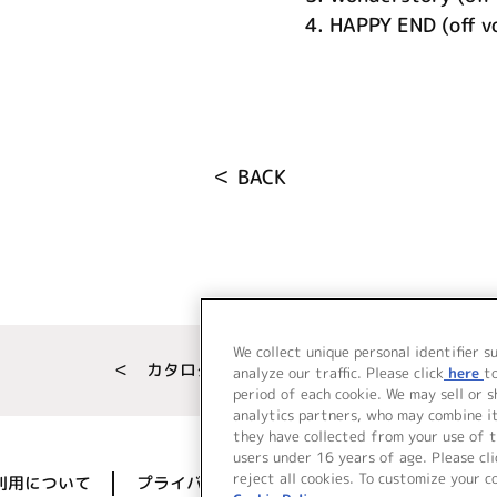
4.
HAPPY END (off v
＜ BACK
We collect unique personal identifier s
＜ カタログサイト トップページへ
analyze our traffic. Please click
here
t
period of each cookie. We may sell or 
analytics partners, who may combine i
they have collected from your use of t
users under 16 years of age. Please cli
reject all cookies. To customize your c
利用について
プライバシーポリシー
著作権／肖像権に