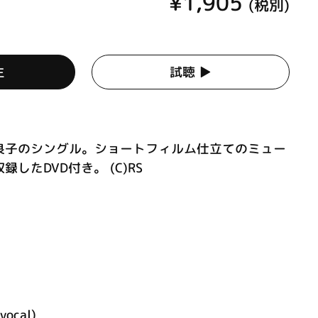
¥1,905
(税別)
生
試聴 ▶︎
良子のシングル。ショートフィルム仕立てのミュー
したDVD付き。 (C)RS
vocal)