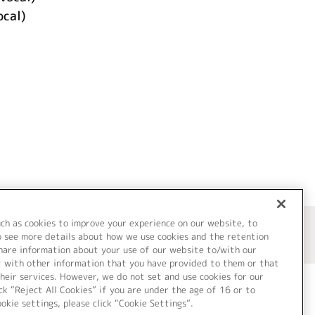
ocal)
uch as cookies to improve your experience on our website, to
o see more details about how we use cookies and the retention
share information about your use of our website to/with our
t with other information that you have provided to them or that
heir services. However, we do not set and use cookies for our
ck “Reject All Cookies” if you are under the age of 16 or to
ookie settings, please click “Cookie Settings”.
ついて
Cookie Settings