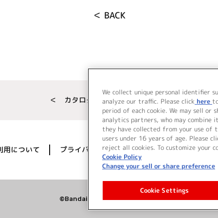
＜ BACK
We collect unique personal identifier s
＜ カタログサイト トップページへ
analyze our traffic. Please click
here
t
period of each cookie. We may sell or 
analytics partners, who may combine i
they have collected from your use of t
users under 16 years of age. Please cli
reject all cookies. To customize your c
利用について
プライバシーポリシー
著作権／肖像権に
Cookie Policy
Change your sell or share preference
Cookie Settings
©Bandai Namco Music Live Inc.