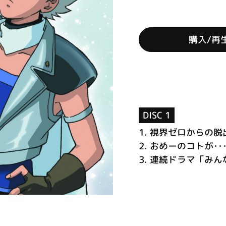
購入/再
DISC 1
1.
視界ゼロからの脱
2.
おめーのコトが･･
3.
連続ドラマ「みん