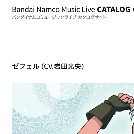
ゼフェル (CV.岩田光央)