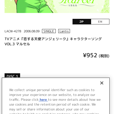
JP
EN
LACM-4278
2006.08.09
SINGLE
Lantis
TVアニメ『恋する天使アンジェリーク』キャラクターソング
VOL.3 マルセル
¥952
(税別)
DISC 1
1.
君がいれば大丈夫。
2.
君に似てる花 (マルセルモノローグ)
We collect unique personal identifier such as cookies to
3.
連続ドラマ「みんなでお茶を飲みましょう」その3
improve your experience on our website, to analyze our
traffic. Please click
here
to see more details about how we
use cookies and the retention period of each cookie. We
＜ BACK
may sell or share information about your use of our