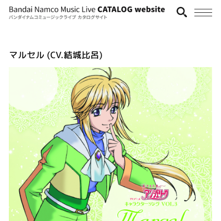
マルセル (CV.結城比呂)