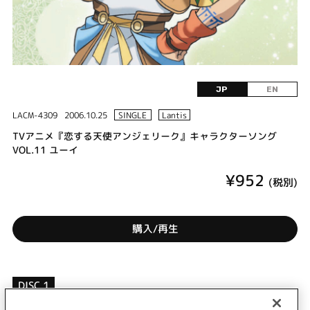
JP
EN
LACM-4309
2006.10.25
SINGLE
Lantis
TVアニメ『恋する天使アンジェリーク』キャラクターソング
VOL.11 ユーイ
¥952
(税別)
購入/再生
DISC 1
1.
手のひらのmy love