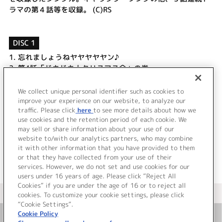
ラマの第４話等を収録。 (C)RS
DISC 1
1.
忘れましょうねヤヤヤヤヤン♪
2.
第4話「ドキドキ☆クリスマス会」の巻
3.
こんにちは！ルーンエンジェル隊 ～カルーア (テキー
ラ)・マジョラム編
We collect unique personal identifier such as cookies to
4.
忘れましょうねヤヤヤヤヤン♪ (off vocal)
improve your experience on our website, to analyze our
traffic. Please click
here
to see more details about how we
use cookies and the retention period of each cookie. We
＜ BACK
may sell or share information about your use of our
website to/with our analytics partners, who may combine
it with other information that you have provided to them
or that they have collected from your use of their
services. However, we do not set and use cookies for our
users under 16 years of age. Please click “Reject All
Cookies” if you are under the age of 16 or to reject all
＜ カタログサイト トップページへ
cookies. To customize your cookie settings, please click
“Cookie Settings”.
Cookie Policy