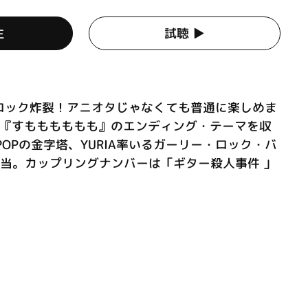
生
試聴 ▶︎
ロック炸裂！アニオタじゃなくても普通に楽しめま
ニメ『すもももももも』のエンディング・テーマを収
POPの金字塔、YURIA率いるガーリー・ロック・バ
eが担当。カップリングナンバーは「ギター殺人事件 」