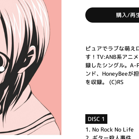
購入/再
ピュアでラブな萌え
す！TV:ANB系ア
録したシングル。A-
ンド、HoneyBe
を収録。 (C)RS
DISC 1
1.
No Rock No Life
2.
ギター殺人事件