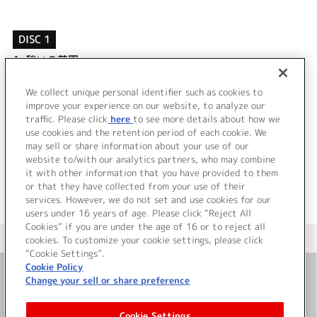
DISC 1
1.
愁いの花園
2.
レディ、あなたのためにこの曲を… (フランシスモノロー
グ)
We collect unique personal identifier such as cookies to
3.
連続ドラマ「名も知れぬ客人」その3
improve your experience on our website, to analyze our
traffic. Please click
here
to see more details about how we
use cookies and the retention period of each cookie. We
＜ BACK
may sell or share information about your use of our
website to/with our analytics partners, who may combine
it with other information that you have provided to them
or that they have collected from your use of their
services. However, we do not set and use cookies for our
users under 16 years of age. Please click “Reject All
Cookies” if you are under the age of 16 or to reject all
＜ カタログサイト トップページへ
cookies. To customize your cookie settings, please click
“Cookie Settings”.
Cookie Policy
Change your sell or share preference
お問い合わせ
Cookie Settings