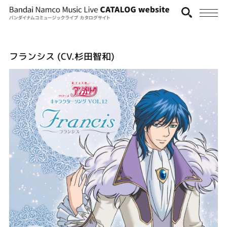
フランシス (CV.杉田智和)