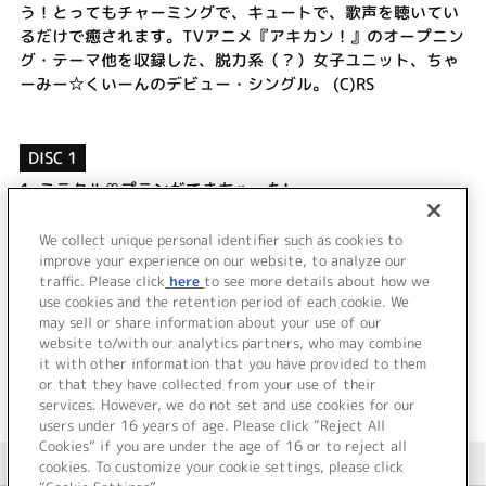
う！とってもチャーミングで、キュートで、歌声を聴いてい
るだけで癒されます。TVアニメ『アキカン！』のオープニン
グ・テーマ他を収録した、脱力系（？）女子ユニット、ちゃ
ーみー☆くいーんのデビュー・シングル。 (C)RS
DISC 1
1.
ミラクル♡プランができちゃった!
2.
Lesson!Lesson!
3.
ミラクル♡プランができちゃった! (Off Vocal)
We collect unique personal identifier such as cookies to
4.
Lesson!Lesson! (Off Vocal)
improve your experience on our website, to analyze our
traffic. Please click
here
to see more details about how we
use cookies and the retention period of each cookie. We
＜ BACK
may sell or share information about your use of our
website to/with our analytics partners, who may combine
it with other information that you have provided to them
or that they have collected from your use of their
services. However, we do not set and use cookies for our
users under 16 years of age. Please click “Reject All
Cookies” if you are under the age of 16 or to reject all
＜ カタログサイト トップページへ
cookies. To customize your cookie settings, please click