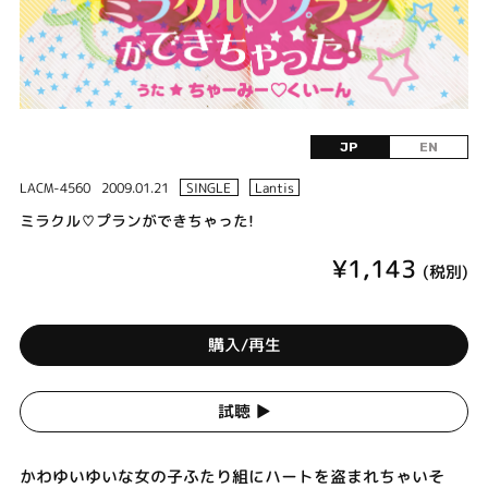
JP
EN
LACM-4560
2009.01.21
SINGLE
Lantis
ミラクル♡プランができちゃった!
¥1,143
(税別)
購入/再生
試聴 ▶︎
かわゆいゆいな女の子ふたり組にハートを盗まれちゃいそ