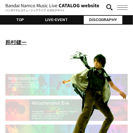
TOP
LIVE•EVENT
DISCOGRAPHY
鈴村健一