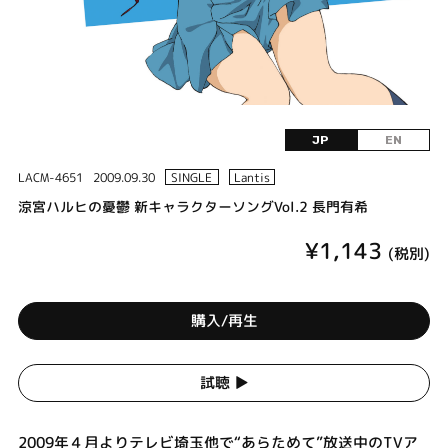
JP
EN
LACM-4651
2009.09.30
SINGLE
Lantis
涼宮ハルヒの憂鬱 新キャラクターソングVol.2 長門有希
¥1,143
(税別)
購入/再生
試聴 ▶︎
2009年４月よりテレビ埼玉他で“あらためて”放送中のTVア