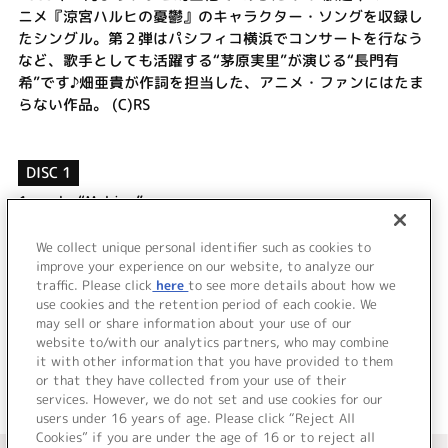
ニメ『涼宮ハルヒの憂鬱』のキャラクター・ソングを収録し
たシングル。第２弾はパシフィコ横浜でコンサートを行なう
など、歌手としても活躍する“茅原実里”が演じる“長門有
希”です♪畑亜貴が作詞を担当した、アニメ・ファンにはたま
らない作品。 (C)RS
DISC 1
1.
under“Mebius”
2.
通過地点のMUSICA
3.
under“Mebius” (off vocal)
We collect unique personal identifier such as cookies to
4.
通過地点のMUSICA (off vocal)
improve your experience on our website, to analyze our
traffic. Please click
here
to see more details about how we
use cookies and the retention period of each cookie. We
＜ BACK
may sell or share information about your use of our
website to/with our analytics partners, who may combine
it with other information that you have provided to them
or that they have collected from your use of their
services. However, we do not set and use cookies for our
users under 16 years of age. Please click “Reject All
Cookies” if you are under the age of 16 or to reject all