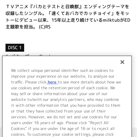
ＴＶアニメ『バカとテストと召喚獣』エンディングテーマを
収録したシングル。「速くておバカでカッチョイイ」をモッ
トーにデビュー以来、15年以上走り続けているmilktubがED
主題歌を担当。 (C)RS
DISC 1
1.
バカ・ゴー・ホーム
2.
バカバッカロックンロール
3.
バカ・ゴー・ホーム (Instrumental)
We collect unique personal identifier such as cookies to
improve your experience on our website, to analyze our
4.
バカバッカロックンロール (Instrumental)
traffic. Please click
here
to see more details about how we
use cookies and the retention period of each cookie. We
＜ BACK
may sell or share information about your use of our
website to/with our analytics partners, who may combine
it with other information that you have provided to them
or that they have collected from your use of their
services. However, we do not set and use cookies for our
users under 16 years of age. Please click “Reject All
Cookies” if you are under the age of 16 or to reject all
＜ カタログサイト トップページへ
cookies. To customize your cookie settings, please click