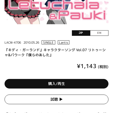
JP
EN
LACM-4706
2010.05.26
SINGLE
Lantis
『キディ・ガーランド』キャラクターソング Vol.07 リトゥーシ
ャ&パウーク『僕らのあした』
¥1,143
(税別)
購入/再生
試聴 ▶︎