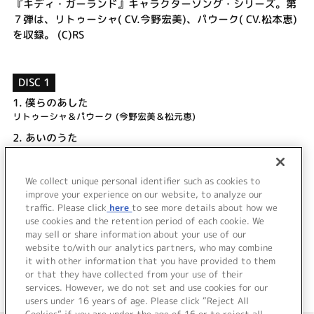
『キディ・ガーランド』キャラクターソング・シリーズ。第
７弾は、リトゥーシャ( CV.今野宏美)、パウーク( CV.松本恵)
を収録。 (C)RS
DISC 1
1.
僕らのあした
リトゥーシャ＆パウーク (今野宏美＆松元恵)
2.
あいのうた
リトゥーシャ＆パウーク (今野宏美＆松元恵)
3.
僕らのあした (off vocal)
We collect unique personal identifier such as cookies to
4.
あいのうた (off vocal)
improve your experience on our website, to analyze our
traffic. Please click
here
to see more details about how we
use cookies and the retention period of each cookie. We
＜ BACK
may sell or share information about your use of our
website to/with our analytics partners, who may combine
it with other information that you have provided to them
or that they have collected from your use of their
services. However, we do not set and use cookies for our
users under 16 years of age. Please click “Reject All