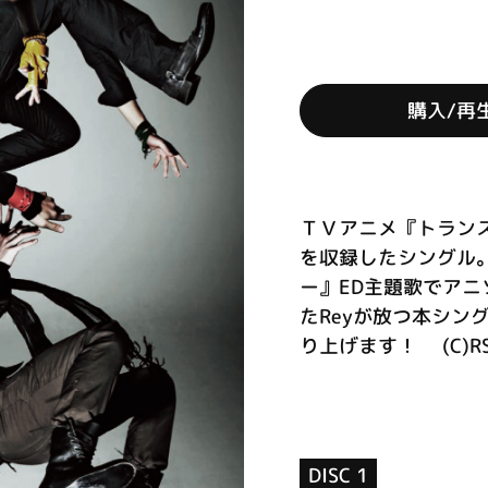
購入/再
ＴＶアニメ『トラン
を収録したシングル
ー』ED主題歌でア
たReyが放つ本シン
り上げます！ (C)R
DISC 1