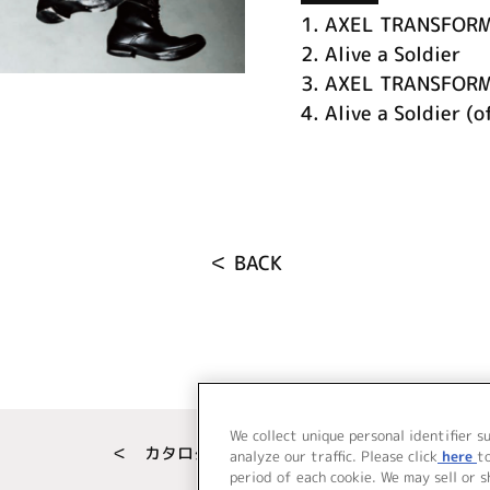
1.
AXEL TRANSFOR
2.
Alive a Soldier
3.
AXEL TRANSFORME
4.
Alive a Soldier (o
＜ BACK
We collect unique personal identifier s
＜ カタログサイト トップページへ
analyze our traffic. Please click
here
t
period of each cookie. We may sell or 