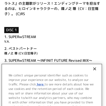
ラトス』の主題歌がリリース！エンディングテーマを担当す
るのは、ヒロインキャラクターの、篠ノ之 箒（CV：日笠陽
子）。 (C)RS
DISC 1
1.
SUPER∞STREAM
V.A.
2.
ベストパートナー
篠ノ之 箒 (CV.日笠陽子)
3.
SUPER∞STREAM ～INFINIT FUTURE Revised MIX～
V.A.
4.
SUPER∞STREAM (off vocal)
We collect unique personal identifier such as cookies to
5.
ベストパートナー (off vocal)
improve your experience on our website, to analyze our
traffic. Please click
here
to see more details about how we
use cookies and the retention period of each cookie. We
＜ BACK
may sell or share information about your use of our
website to/with our analytics partners, who may combine
it with other information that you have provided to them