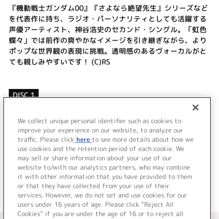
『機動戦士ガンダム00』『さよなら絶望先生』シリーズなど
を代表作に持ち、ラジオ・パーソナリティとしても活躍する
声優アーティスト、神谷浩史のセカンド・シングル。「虹色
蝶々」では前作の爽やかなイメージを引き継ぎながら、より
ポップな世界観の表現に挑戦。透明感のあるヴォーカルがと
ても親しみやすいです！ (C)RS
DISC 1
1.
虹色蝶々
2.
Spring moment
We collect unique personal identifier such as cookies to
3.
ハッピーアワー
improve your experience on our website, to analyze our
traffic. Please click
here
to see more details about how we
use cookies and the retention period of each cookie. We
＜ BACK
may sell or share information about your use of our
website to/with our analytics partners, who may combine
it with other information that you have provided to them
or that they have collected from your use of their
services. However, we do not set and use cookies for our
users under 16 years of age. Please click “Reject All
Cookies” if you are under the age of 16 or to reject all