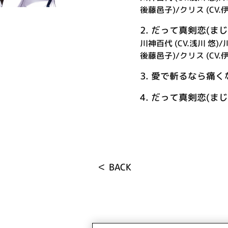
後藤邑子)/クリス (CV.伊
2.
だって真剣恋(まじ
川神百代 (CV.浅川 悠)/川
後藤邑子)/クリス (CV.伊
3.
愛で斬るなら痛くな～い！
4.
だって真剣恋(まじこ
＜ BACK