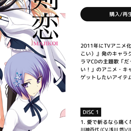
購入/再
2011年にTVアニ
こい）』発のキャラク
ラマCDの主題歌「
い！」のアニメ・キ
ゲットしたいアイテムで
DISC 1
1.
愛で斬るなら痛くな～い
川神百代 (CV.浅川 悠)/川