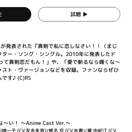
生
試聴 ▶︎
メ化が発表された『真剣で私に恋しなさい！！（まじ
ター・ソング・シングル。2010年に発表したド
だって真剣恋だもん！」や、「愛で斬るなら痛くな～
ャスト・ヴァージョンなどを収録。ファンならぜひ
す♪ (C)RS
！ ～Anime Cast Ver.～
神一子 (CV.友永朱音)/椎名 京 (CV.氷青)/黛 由紀江 (CV.